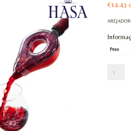
€
14.43
AREJADOR
Informaç
Peso
QUANTIDA
DE
AREJADOR
DE
VINHO