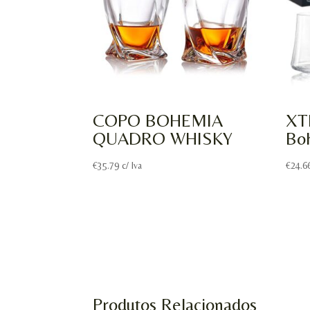
COPO BOHEMIA
XT
QUADRO WHISKY
Bo
€
35.79
c/ Iva
€
24.6
Produtos Relacionados