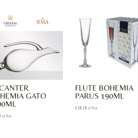
CANTER
FLUTE BOHEMIA
HEMIA GATO
PARUS 190ML
00ML
€
28.78
c/ Iva
8
c/ Iva