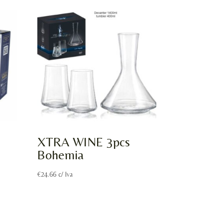
XTRA WINE 3pcs
Bohemia
€
24.66
c/ Iva