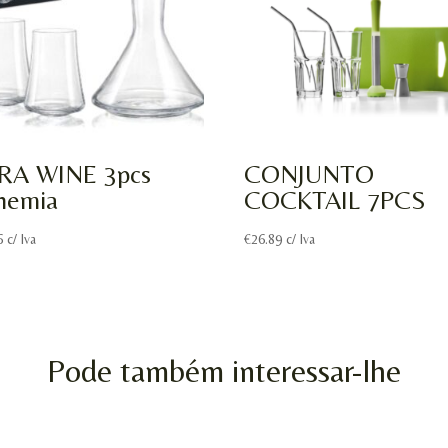
RA WINE 3pcs
CONJUNTO
hemia
COCKTAIL 7PCS
6
c/ Iva
€
26.89
c/ Iva
Pode também interessar-lhe