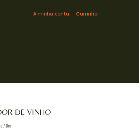
A minha conta
Carrinho
DOR DE VINHO
e / Bar