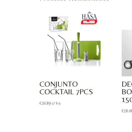
CONJUNTO
DE
COCKTAIL 7PCS
BO
15
€
26.89
c/ Iva
€
38.0