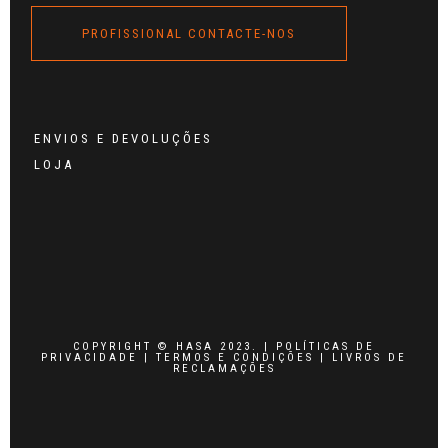
PROFISSIONAL CONTACTE-NOS
ENVIOS E DEVOLUÇÕES
LOJA
COPYRIGHT © HASA 2023. |
POLÍTICAS DE
PRIVACIDADE
|
TERMOS E CONDIÇÕES
|
LIVROS DE
RECLAMAÇÕES