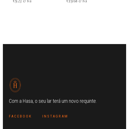
€
9.23
c/ Iva
€
19.68
c/ Iva
Com a Hasa, o seu lar terá um novo requinte.
FACEBOOK
INSTAGRAM