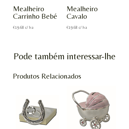
Mealheiro
Mealheiro
Carrinho Bebé
Cavalo
€
19.68
c/ Iva
€
19.68
c/ Iva
Pode também interessar-lhe
Produtos Relacionados