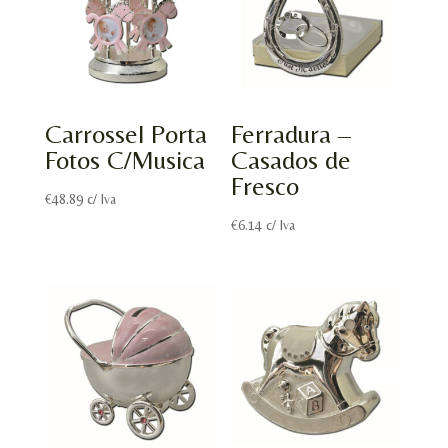
Carrossel Porta
Ferradura –
Fotos C/Musica
Casados de
Fresco
€
48.89
c/ Iva
€
6.14
c/ Iva