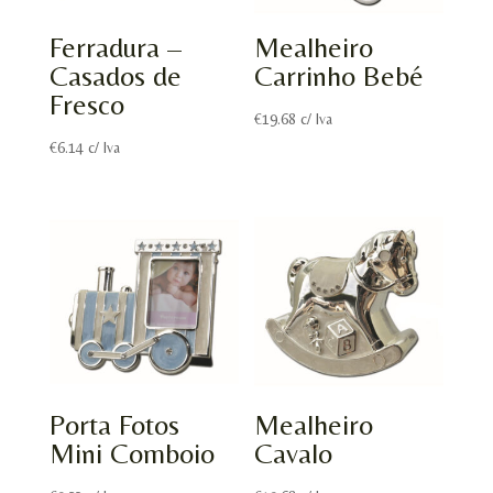
Ferradura –
Mealheiro
Casados de
Carrinho Bebé
Fresco
€
19.68
c/ Iva
€
6.14
c/ Iva
Porta Fotos
Mealheiro
Mini Comboio
Cavalo