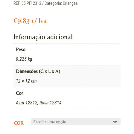
REF:
65 PF12312
Categoria:
Crianças
€
9.83
c/ Iva
Informação adicional
Peso
0.225 kg
Dimensões (C x L x A)
12 × 12 cm
Cor
Azul 12312, Rosa 12314
COR