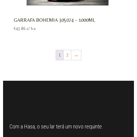
GARRAFA BOHEMIA 305074 – 1000ML
€
43.86
c/ Iva
1
2
→
Com a Hasa, o seu lar terá um novo requinte.