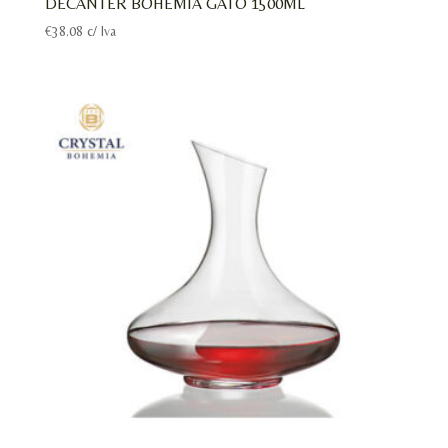
DECANTER BOHEMIA GATO 1500ML
€
38.08
c/ Iva