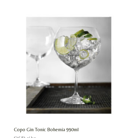
Copo Gin Tonic Bohemia 990ml
€
36.83
c/ Iva