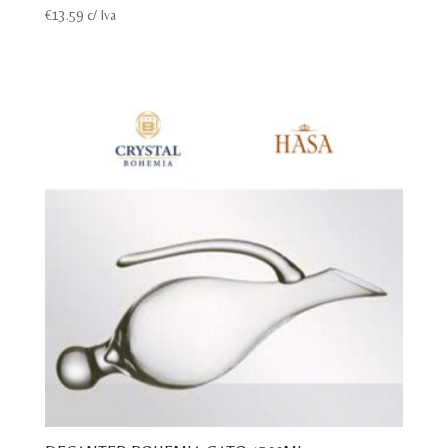
€
13.59
c/ Iva