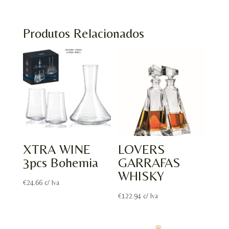
Produtos Relacionados
XTRA WINE
LOVERS
3pcs Bohemia
GARRAFAS
WHISKY
€
24.66
c/ Iva
€
122.94
c/ Iva