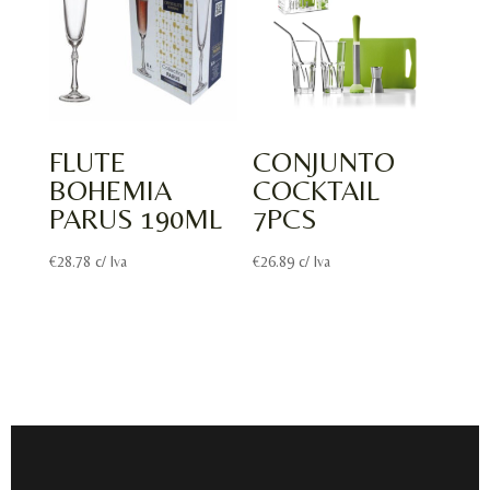
FLUTE
CONJUNTO
BOHEMIA
COCKTAIL
PARUS 190ML
7PCS
€
28.78
c/ Iva
€
26.89
c/ Iva