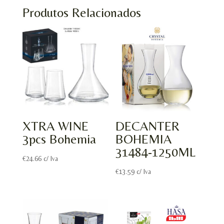
Produtos Relacionados
XTRA WINE
DECANTER
3pcs Bohemia
BOHEMIA
31484-1250ML
€
24.66
c/ Iva
€
13.59
c/ Iva