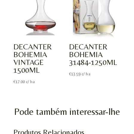
DECANTER
DECANTER
BOHEMIA
BOHEMIA
VINTAGE
31484-1250ML
1500ML
€
13.59
c/ Iva
€
17.00
c/ Iva
Pode também interessar-lhe
Produtos Relacionados