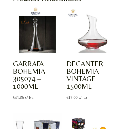
GARRAFA
DECANTER
BOHEMIA
BOHEMIA
305074 –
VINTAGE
1000ML
1500ML
€
43.86
c/ Iva
€
17.00
c/ Iva