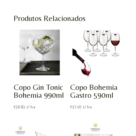
Produtos Relacionados
Copo Gin Tonic
Copo Bohemia
Bohemia 990ml
Gastro 590ml
€
36.83
c/ Iva
€
17.07
c/ Iva