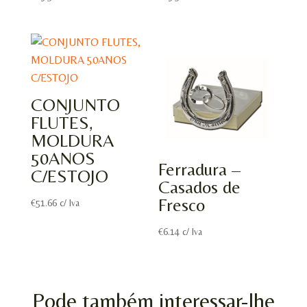
CONJUNTO
FLUTES,
MOLDURA
50ANOS
Ferradura –
C/ESTOJO
Casados de
Fresco
€
51.66
c/ Iva
€
6.14
c/ Iva
Pode também interessar-lhe