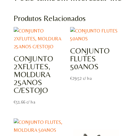
Produtos Relacionados
CONJUNTO
CONJUNTO
FLUTES
2XFLUTES,
50ANOS
MOLDURA
€
29.52
c/ Iva
25ANOS
C/ESTOJO
€
51.66
c/ Iva