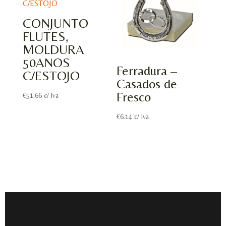
CONJUNTO
FLUTES,
MOLDURA
50ANOS
Ferradura –
C/ESTOJO
Casados de
Fresco
€
51.66
c/ Iva
€
6.14
c/ Iva