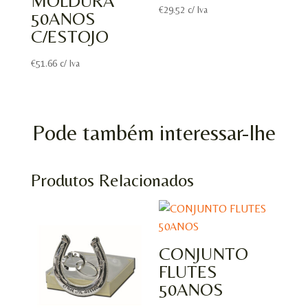
MOLDURA
€
29.52
c/ Iva
50ANOS
C/ESTOJO
€
51.66
c/ Iva
Pode também interessar-lhe
Produtos Relacionados
CONJUNTO
FLUTES
50ANOS