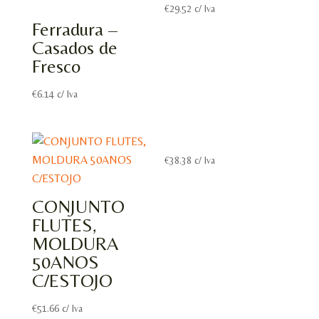
€
29.52
c/ Iva
Ferradura –
Casados de
Fresco
€
6.14
c/ Iva
€
38.38
c/ Iva
CONJUNTO
FLUTES,
MOLDURA
50ANOS
C/ESTOJO
€
51.66
c/ Iva