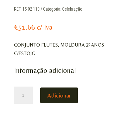
REF:
15 02 110
Categoria:
Celebração
€
51.66
c/ Iva
CONJUNTO FLUTES, MOLDURA 25ANOS
C/ESTOJO
Informação adicional
QUANTIDADE
Adicionar
DE
CONJUNTO
2XFLUTES,
MOLDURA
25ANOS