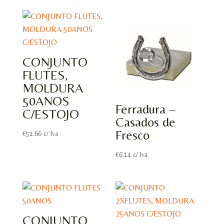
CONJUNTO
FLUTES,
MOLDURA
50ANOS
Ferradura –
C/ESTOJO
Casados de
Fresco
€
51.66
c/ Iva
€
6.14
c/ Iva
CONJUNTO