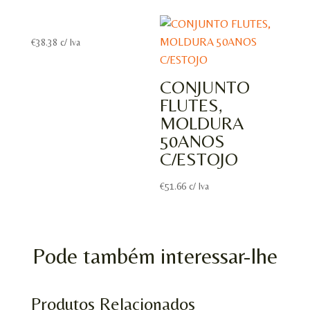
€
38.38
c/ Iva
CONJUNTO
FLUTES,
MOLDURA
50ANOS
C/ESTOJO
€
51.66
c/ Iva
Pode também interessar-lhe
Produtos Relacionados