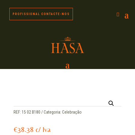
PROFISSIONAL CONTACTE-NOS
REF:
15 02 B180
Categoria:
Celebração
€
38.38
c/ Iva