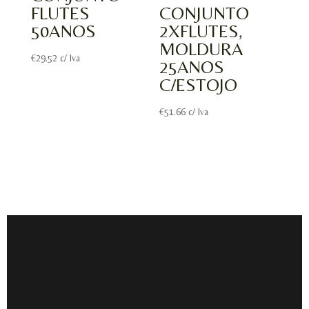
FLUTES
CONJUNTO
50ANOS
2XFLUTES,
MOLDURA
€
29.52
c/ Iva
25ANOS
C/ESTOJO
€
51.66
c/ Iva