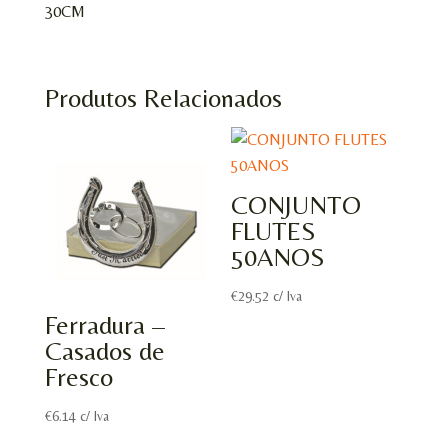
30CM
Produtos Relacionados
CONJUNTO
FLUTES
50ANOS
€
29.52
c/ Iva
Ferradura –
Casados de
Fresco
€
6.14
c/ Iva