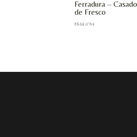
Ferradura – Casado
de Fresco
€
6.14
c/ Iva