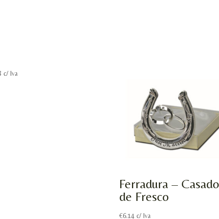
8
c/ Iva
Ferradura – Casado
de Fresco
€
6.14
c/ Iva