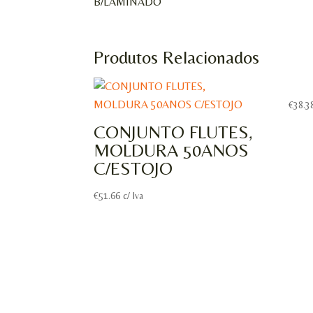
B/LAMINADO
Produtos Relacionados
€
38.3
CONJUNTO FLUTES,
MOLDURA 50ANOS
C/ESTOJO
€
51.66
c/ Iva