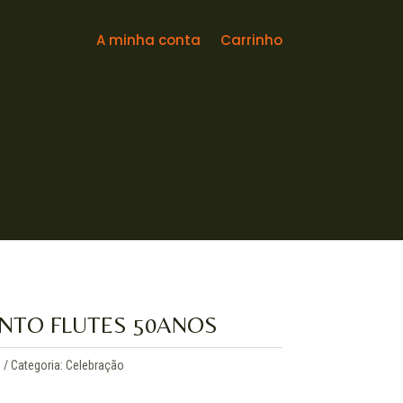
A minha conta
Carrinho
NTO FLUTES 50ANOS
3
Categoria:
Celebração