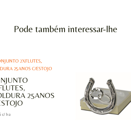
Pode também interessar-lhe
NJUNTO
FLUTES,
LDURA 25ANOS
ESTOJO
6
c/ Iva