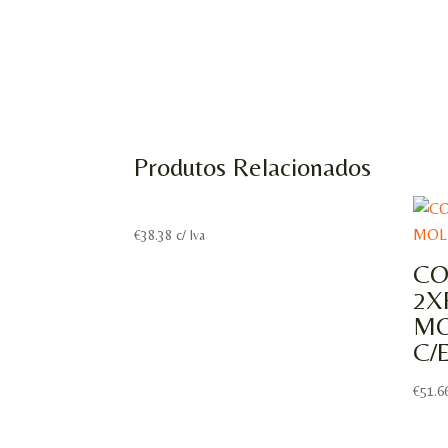
Produtos Relacionados
€
38.38
c/ Iva
CO
2X
MO
C/
€
51.6