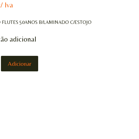
c/ Iva
FLUTES 50ANOS B/LAMINADO C/ESTOJO
ão adicional
DE
Adicionar
O