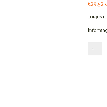
€
29.52
CONJUNTO 
Informaç
QUANTIDA
DE
CONJUNT
FLUTES
50ANOS